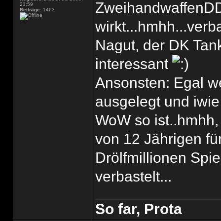
ZweihandwaffenDD 
23:59
Beiträge:
1463
wirkt...hmhh...verba
Nagut, der DK Tank
interessant
Ansonsten: Egal we
ausgelegt und iwie
WoW so ist..hmhh, 
von 12 Jährigen fü
Drölfmillionen Spie
verbastelt...
So far, Prota