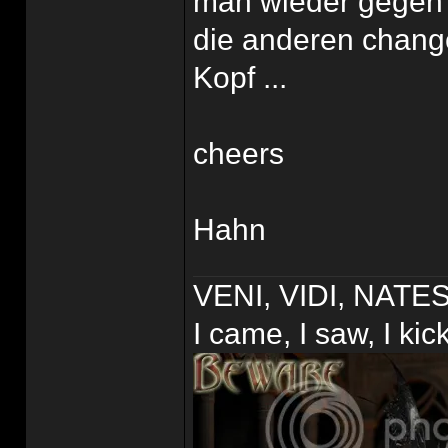
man wieder gegen W
die anderen change
Kopf ...
cheers
Hahn
VENI, VIDI, NAT
I came, I saw, I ki