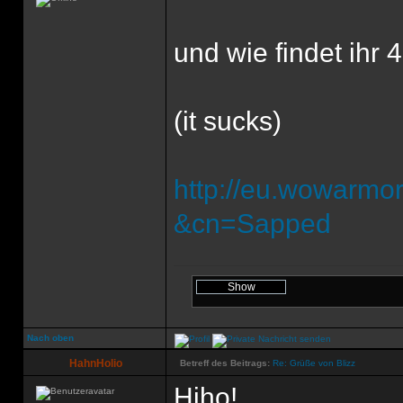
und wie findet ihr 4
(it sucks)
http://eu.wowarmor
&cn=Sapped
Nach oben
HahnHolio
Betreff des Beitrags:
Re: Grüße von Blizz
Hiho!