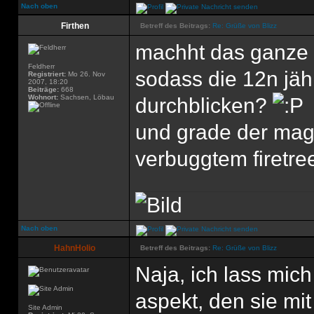
Nach oben
Firthen
Betreff des Beitrags:
Re: Grüße von Blizz
machht das ganze n
Feldherr
sodass die 12n jäh
Registriert:
Mo 26. Nov
2007, 18:20
Beiträge:
668
Wohnort:
Sachsen, Löbau
durchblicken?
und grade der mage
verbuggtem firetre
Nach oben
HahnHolio
Betreff des Beitrags:
Re: Grüße von Blizz
Naja, ich lass mic
aspekt, den sie mi
Site Admin