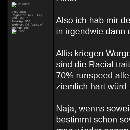
Site Admin
Registriert:
Mi 20. Sep
Also ich hab mir d
2006, 04:07
Beiträge:
853
Wohnort:
OG, Valley of
strength 10b
in irgendwie dann d
Allis kriegen Worge
sind die Racial tra
70% runspeed alle 
ziemlich hart würd 
Naja, wenns soweit
bestimmt schon so