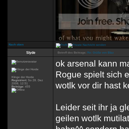
Nach oben
Slyde
Betreff des Beitrags:
Re: Grüße von Blizz
ok arsenal kann ma
Rogue spielt sich 
Klinge der Horde
Registriert:
So 28. Dez
wotlk vor dir hast 
2008, 12:51
Beiträge:
455
Leider seit ihr ja 
geilen wotlk mutila