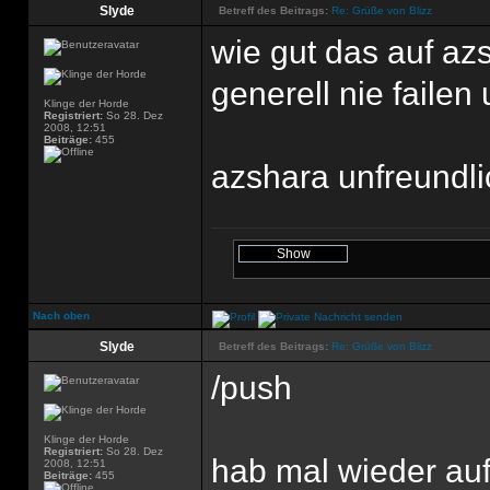
Slyde
Betreff des Beitrags:
Re: Grüße von Blizz
wie gut das auf az
generell nie faile
Klinge der Horde
Registriert:
So 28. Dez
2008, 12:51
Beiträge:
455
azshara unfreundlic
Nach oben
Slyde
Betreff des Beitrags:
Re: Grüße von Blizz
/push
Klinge der Horde
Registriert:
So 28. Dez
hab mal wieder auf 
2008, 12:51
Beiträge:
455