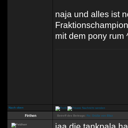
naja und alles ist 
Fraktionschampions
mit dem pony rum 
Nach oben
Firthen
Betreff des Beitrags:
Re: Grüße von Blizz
jaa die tankpala h