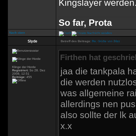
Kingslayer werden.
So far, Prota
Nach oben
Slyde
Betreff des Beitrags:
Re: Grüße von Blizz
Firthen hat geschri
Klinge der Horde
jaa die tankpala h
Registriert:
So 28. Dez
2008, 12:51
Beiträge:
455
die werden nutzlos
was allgemeine raid
allerdings nen pu
also sollte der l
x.x