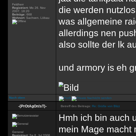
Feldherr
die werden nutzlos 
Registriert:
Mo 26. Nov
2007, 18:20
Beiträge:
668
Wohnort:
Sachsen, Löbau
was allgemeine raid
allerdings nen pus
also sollte der lk
und armory is eh gr
Nach oben
-{PrOtAgOn!sT}-
Betreff des Beitrags:
Re: Grüße von Blizz
Hmh ich bin auch 
mein Mage macht m
General
Registriert:
Sa 8. Jul 2006,