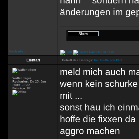
hahn^^ sondern has
änderungen im ge
Nach oben
Elentari
Betreff des Beitrags:
Re: Grüße von Blizz
meld mich auch mal
Waffenträger
wenn kein schurke 
Registriert:
Do 25. Jun
2009, 23:32
Beiträge:
87
mit ...
sonst hau ich einma
hoffe die fixxen d
aggro machen