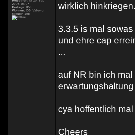
Registriert:
Mi 20. Sep
wirklich hinkriegen
2006, 04:07
Beiträge:
853
Wohnort:
OG, Valley of
strength 10b
3.3.5 is mal sowas
und ehre cap errein
...
auf NR bin ich mal
erwartungshaltung 
cya hoffentlich mal
Cheers