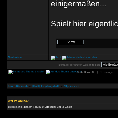
einigermaßen...
Spielt hier eigentl
Nach oben
Beiträge der letzten Zeit anzeigen:
Seite
3
von
3
[ 51 Beiträge ]
Foren-Übersicht
»
-[GoH]- Empfangshalle
»
Allgemeines
Wer ist online?
Mitglieder in diesem Forum: 0 Mitglieder und 2 Gäste