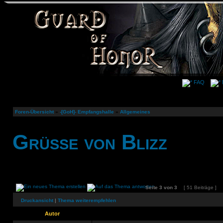
FAQ
Foren-Übersicht
»
-[GoH]- Empfangshalle
»
Allgemeines
Grüße von Blizz
Seite
3
von
3
[ 51 Beiträge ]
Druckansicht
|
Thema weiterempfehlen
Autor