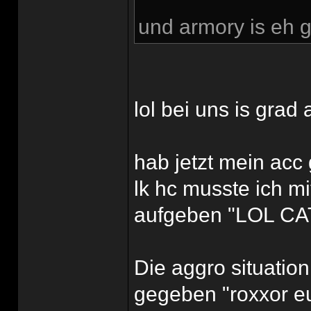
und armory is eh g
lol bei uns is grad 
hab jetzt mein acc 
lk hc musste ich m
aufgeben "LOL CA
Die aggro situatio
gegeben "roxxor eu