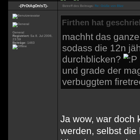
-{PrOtAgOn!sT}-
Betreff des Beitrags:
Re: Grüße von Blizz
Firthen hat geschri
General
machht das ganze n
Registriert:
Sa 8. Jul 2006,
23:59
Beiträge:
1463
sodass die 12n jäh
durchblicken?
und grade der mag
verbuggtem firetre
Ja wow, war doch k
werden, selbst die