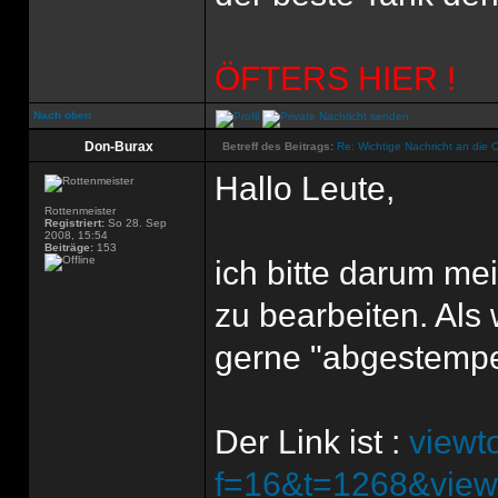
ÖFTERS HIER !
Nach oben
Don-Burax
Betreff des Beitrags:
Re: Wichtige Nachricht an die 
Hallo Leute,
Rottenmeister
Registriert:
So 28. Sep
2008, 15:54
Beiträge:
153
ich bitte darum m
zu bearbeiten. Als
gerne "abgestempel
Der Link ist :
viewt
f=16&t=1268&view