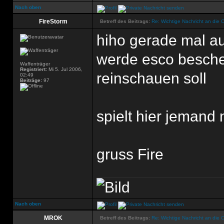
Nach oben
FireStorm
Betreff des Beitrags:
Re: Wichtige Nachricht an die 
hiho gerade mal au
werde esco besche
Waffenträger
Registriert:
Mi 5. Jul 2006,
reinschauen soll
02:49
Beiträge:
97
spielt hier jemand
gruss Fire
Nach oben
MROK
Betreff des Beitrags:
Re: Wichtige Nachricht an die 