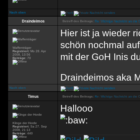
Nach oben
Draindeimos
Betreff des Beitrags:
Re: Wichtige Nachricht an die 
Hier ist ja wieder r
schön nochmal auf
Waffenträger
Registriert:
Mo 28. Apr
mit der GoH Inis 
2008, 13:56
Beiträge:
70
Draindeimos aka M
Nach oben
Timus
Betreff des Beitrags:
Re: Wichtige Nachricht an die 
Hallooo
Klinge der Horde
Registriert:
Sa 27. Sep
2008, 21:13
Beiträge:
440