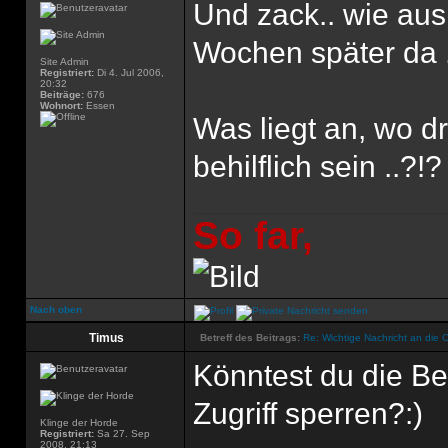
Und zack.. wie aus
Wochen später da 
Site Admin
Registriert:
Di 4. Jul 2006,
20:32
Beiträge:
676
Wohnort:
Essen
Was liegt an, wo d
behilflich sein ..?!?
So far,
Nach oben
Timus
Betreff des Beitrags:
Re: Wichtige Nachricht an die 
Könntest du die Be
Zugriff sperren?:)
Klinge der Horde
Registriert:
Sa 27. Sep
2008, 21:13