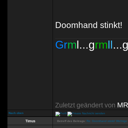
Doomhand stinkt!
Gr
m
l...g
rm
ll
...
MR
Zuletzt geändert von
Nach oben
Timus
Betreff des Beitrags:
Re: Doomhand stinkt! Wichtige 