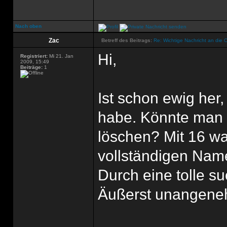
Nach oben
Zac
Betreff des Beitrags:
Re: Wichtige Nachricht an die 
Hi,
Registriert:
Mi 21. Jan
2009, 15:49
Beiträge:
1
Ist schon ewig her
habe. Könnte man 
löschen? Mit 16 war
vollständigen Na
Durch eine tolle s
Äußerst unangen