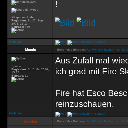
!
Klinge der Horde
Registriert:
Sa 27. Sep
2008, 21:13
Beiträge:
440
Nach oben
Mondo
Betreff des Beitrags:
Re: Wichtige Nachricht an die 
Aus Zufall mal wi
Späher
ich grad mit Fire 
Registriert:
So 2. Mai 2010,
15:27
Beiträge:
11
Fire hat Esco Bes
reinzuschauen.
Nach oben
Escobar
Betreff des Beitrags:
Re: Wichtige Nachricht an die 