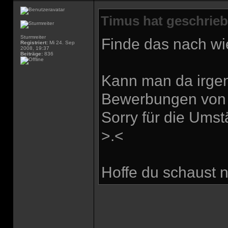
Timus hat geschrieb
Sturmreiter
Finde das nach wi
Registriert:
Mi 24. Sep
2008, 19:37
Beiträge:
836
Kann man da irgen
Bewerbungen von 
Sorry für die Ums
>.<
Hoffe du schaust n