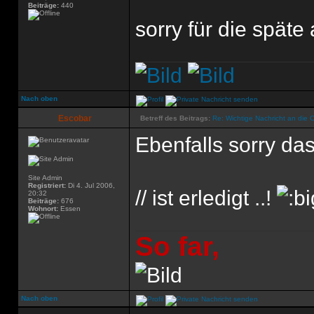
Beiträge:
440
sorry für die späte
Nach oben
Escobar
Betreff des Beitrags:
Re: Wichtige Nachricht an die 
Ebenfalls sorry das
Site Admin
Registriert:
Di 4. Jul 2006,
// ist erledigt ..!
20:32
Beiträge:
676
Wohnort:
Essen
So far,
Nach oben