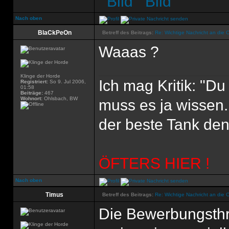
Nach oben
BlaCkPeOn
Betreff des Beitrags:
Re: Wichtige Nachricht an die 
Waaas ?
Klinge der Horde
Ich mag Kritik: "D
Registriert:
So 9. Jul 2006,
01:58
Beiträge:
467
Wohnort:
Ohlsbach, BW
muss es ja wissen.
der beste Tank den'
ÖFTERS HIER !
Nach oben
Timus
Betreff des Beitrags:
Re: Wichtige Nachricht an die 
Die Bewerbungsthr