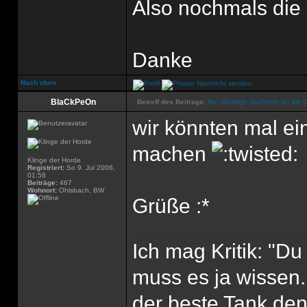
Also nochmals die
Danke
Nach oben
BlaCkPeOn
Betreff des Beitrags:
Re: Wichtige Nachricht an die 
wir könnten mal ei
machen
Klinge der Horde
Registriert:
So 9. Jul 2006,
01:58
Beiträge:
467
Wohnort:
Ohlsbach, BW
Grüße :*
Ich mag Kritik: "D
muss es ja wissen.
der beste Tank den'