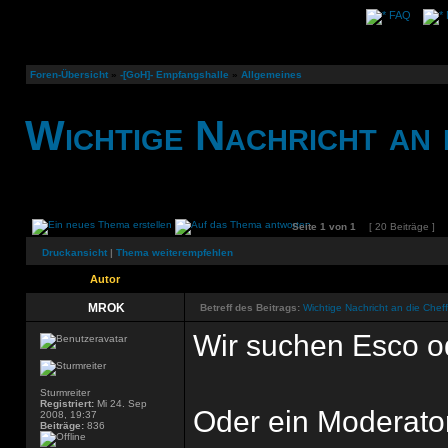
FAQ
Foren-Übersicht
»
-[GoH]- Empfangshalle
»
Allgemeines
Wichtige Nachricht an 
Seite
1
von
1
[ 20 Beiträge ]
Druckansicht
|
Thema weiterempfehlen
Autor
MROK
Betreff des Beitrags:
Wichtige Nachricht an die Chef
Wir suchen Esco o
Sturmreiter
Registriert:
Mi 24. Sep
Oder ein Moderato
2008, 19:37
Beiträge:
836