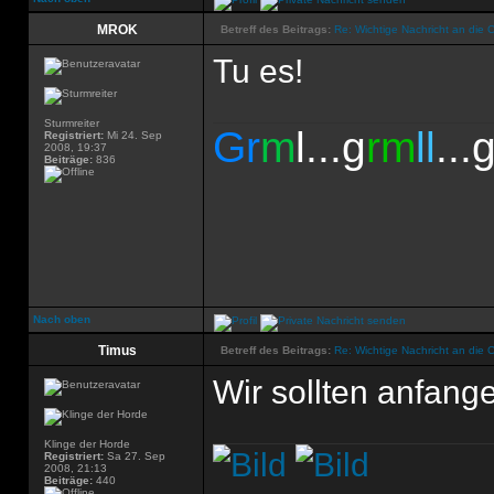
MROK
Betreff des Beitrags:
Re: Wichtige Nachricht an die 
Tu es!
Sturmreiter
Gr
m
l...g
rm
ll
...
Registriert:
Mi 24. Sep
2008, 19:37
Beiträge:
836
Nach oben
Timus
Betreff des Beitrags:
Re: Wichtige Nachricht an die 
Wir sollten anfang
Klinge der Horde
Registriert:
Sa 27. Sep
2008, 21:13
Beiträge:
440