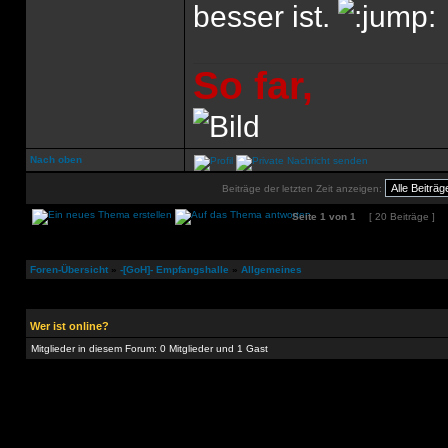
besser ist.
So far,
Nach oben
Beiträge der letzten Zeit anzeigen:
Seite
1
von
1
[ 20 Beiträge ]
Foren-Übersicht
»
-[GoH]- Empfangshalle
»
Allgemeines
Wer ist online?
Mitglieder in diesem Forum: 0 Mitglieder und 1 Gast