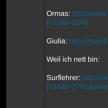
Ormas:
http://www
f=16&t=2249
Giulia:
http://guar
Weil ich nett bin:
Surflehrer:
http://
f=16&t=1791&view