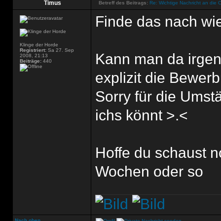
Timus
Betreff des Beitrags:
Re: Wichtige Nachricht an die 
Finde das nach wie
Klinge der Horde
Registriert:
Sa 27. Sep
Kann man da irgen
2008, 21:13
Beiträge:
440
explizit die Bewer
Sorry für die Ums
ichs könnt >.<
Hoffe du schaust no
Wochen oder so
Nach oben