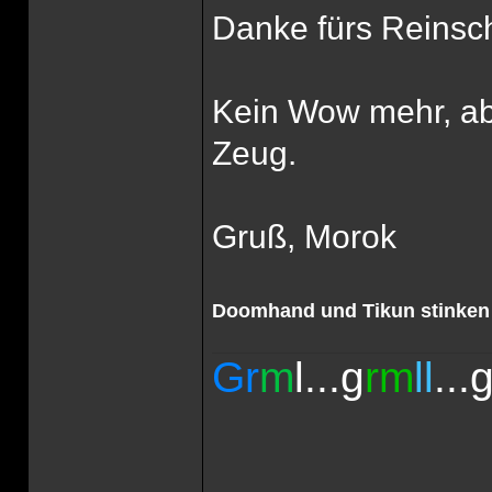
Danke fürs Reinsch
Kein Wow mehr, ab
Zeug.
Gruß, Morok
Doomhand und Tikun stinken 
Gr
m
l...g
rm
ll
...