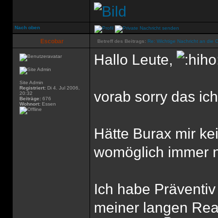
Nach oben
Escobar
Betreff des Beitrags:
Re: Wichtige Nachricht an die 
Hallo Leute,
Site Admin
Registriert:
Di 4. Jul 2006,
vorab sorry das ich
20:32
Beiträge:
676
Wohnort:
Essen
Hätte Burax mir ke
womöglich immer n
Ich habe Präventiv
meiner langen Reak