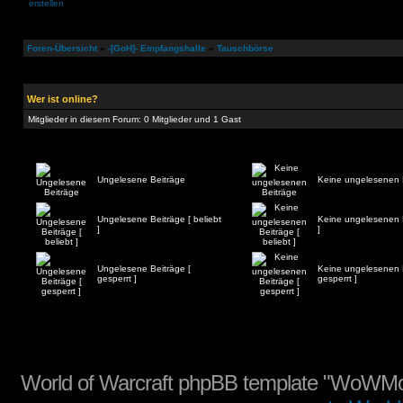
Foren-Übersicht
»
-[GoH]- Empfangshalle
»
Tauschbörse
Wer ist online?
Mitglieder in diesem Forum: 0 Mitglieder und 1 Gast
Ungelesene Beiträge
Keine ungelesenen 
Ungelesene Beiträge [ beliebt
Keine ungelesenen B
]
]
Ungelesene Beiträge [
Keine ungelesenen B
gesperrt ]
gesperrt ]
World of Warcraft phpBB template "WoWMo