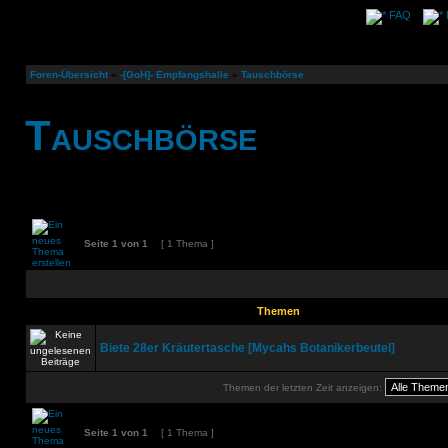
FAQ
Foren-Übersicht
»
-[GoH]- Empfangshalle
»
Tauschbörse
Tauschbörse
Seite
1
von
1
[ 1 Thema ]
Themen
Biete 28er Kräutertasche [Mycahs Botanikerbeutel]
Themen der letzten Zeit anzeigen:
Seite
1
von
1
[ 1 Thema ]