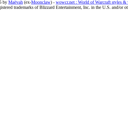
05 by
Maëvah
(ex-
Moonclaw
) -
wowcr.net : World of Warcraft styles &
stered trademarks of Blizzard Entertainment, Inc. in the U.S. and/or ot